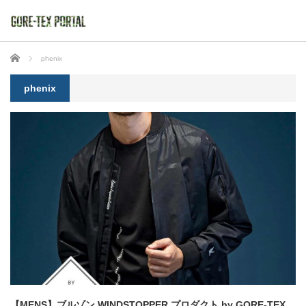
ホーム
phenix
phenix
【MENS】ブルゾン WINDSTOPPER プロダクト by GORE-TEX